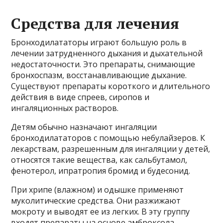
Средства для лечения
Бронходилататоры играют большую роль в
лечении затрудненного дыхания и дыхательной
недостаточности. Это препараты, снимающие
бронхоспазм, восстанавливающие дыхание.
Существуют препараты короткого и длительного
действия в виде спреев, сиропов и
ингаляционных растворов.
Детям обычно назначают ингаляции
бронходилататоров с помощью небулайзеров. К
лекарствам, разрешенным для ингаляции у детей,
относятся такие вещества, как сальбутамол,
фенотерол, ипратропия бромид и будесонид.
При хрипе (влажном) и одышке применяют
муколитические средства. Они разжижают
мокроту и выводят ее из легких. В эту группу
входят препараты на основе амброксола,