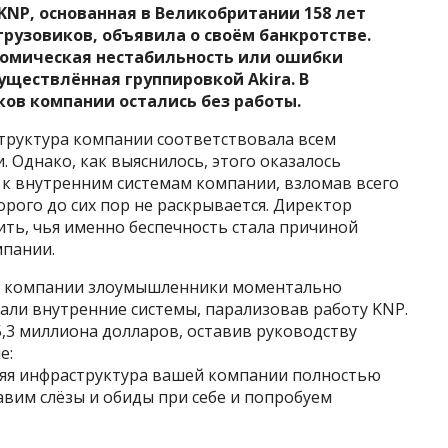
KNP, основанная в Великобритании 158 лет
грузовиков, объявила о своём банкротстве.
номическая нестабильность или ошибки
уществлённая группировкой Akira. В
ков компании остались без работы.
структура компании соответствовала всем
 Однако, как выяснилось, этого оказалось
 к внутренним системам компании, взломав всего
орого до сих пор не раскрывается. Директор
ть, чья именно беспечность стала причиной
мпании.
ых компании злоумышленники моментально
али внутренние системы, парализовав работу KNP.
,3 миллиона долларов, оставив руководству
е:
нняя инфраструктура вашей компании полностью
авим слёзы и обиды при себе и попробуем