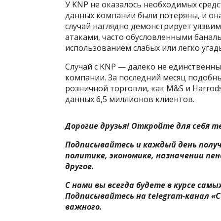
У KNP не оказалось необходимых средс
данных компании были потеряны, и она
случай наглядно демонстрирует уязви
атаками, часто обусловленными банал
использованием слабых или легко уга
Случай с KNP — далеко не единственн
компании. За последний месяц подобн
розничной торговли, как M&S и Harrods
данных 6,5 миллионов клиентов.
Дорогие друзья! Откройте для себя т
Подписывайтесь и каждый день полу
политике, экономике, назначении пен
другое.
С нами вы всегда будете в курсе сам
Подписывайтесь на telegram-канал «С
важного.