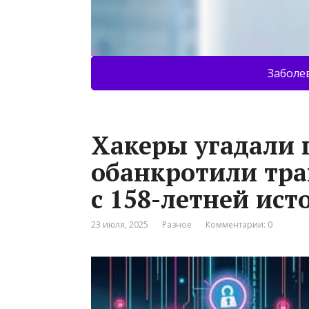
Заболе
Хакеры угадали 
обанкротили тр
с 158-летней ист
23 июля, 2025
Разное
Комментарии: 0