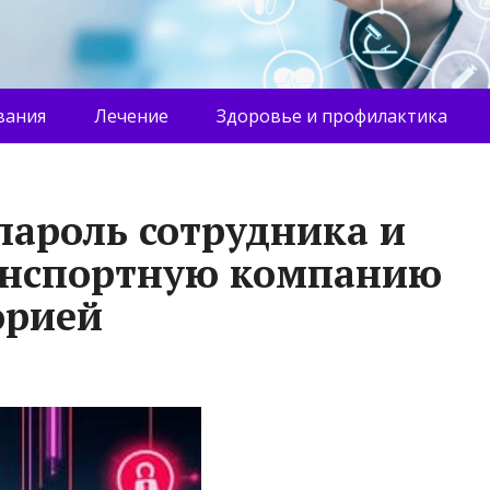
вания
Лечение
Здоровье и профилактика
пароль сотрудника и
анспортную компанию
орией