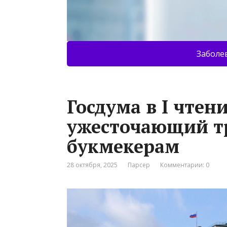
Заболе
Госдума в I чтен
ужесточающий т
букмекерам
28 октября, 2025
Парсер
Комментарии: 0