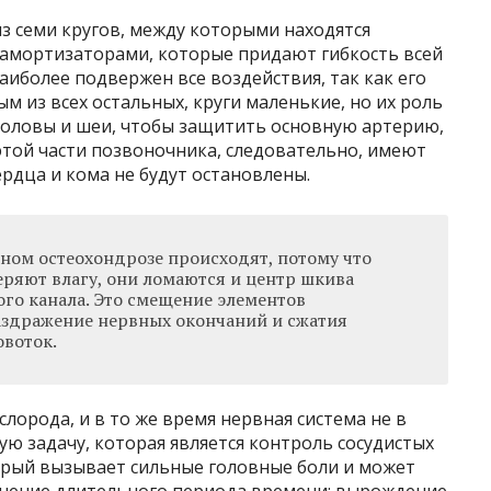
з семи кругов, между которыми находятся
амортизаторами, которые придают гибкость всей
аиболее подвержен все воздействия, так как его
м из всех остальных, круги маленькие, но их роль
головы и шеи, чтобы защитить основную артерию,
 этой части позвоночника, следовательно, имеют
ердца и кома не будут остановлены.
ном остеохондрозе происходят, потому что
ряют влагу, они ломаются и центр шкива
ного канала. Это смещение элементов
аздражение нервных окончаний и сжатия
овоток.
лорода, и в то же время нервная система не в
ю задачу, которая является контроль сосудистых
торый вызывает сильные головные боли и может
течение длительного периода времени: вырождение