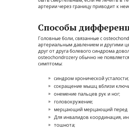
артерии через границу приводит к неи
Способы дифференц
Головные боли, связанные с osteochon
артериальным давлением и другими цеф
друг от друга болевого синдрома довол
osteochondrozery обычно не появляетс
симптомы:
синдром хронической усталости;
сокращение мышц вблизи ключиц
онемение пальцев рук и ног;
головокружение;
мерцающий мерцающий перед г
Для инвалидов координация, ин
тошнота;