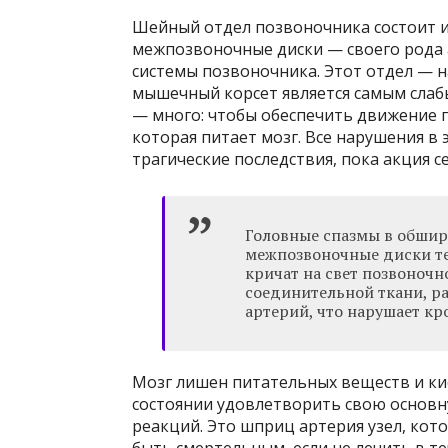
Шейный отдел позвоночника состоит и
межпозвоночные диски — своего рода 
системы позвоночника. Этот отдел — н
мышечный корсет является самым слабы
— много: чтобы обеспечить движение 
которая питает мозг. Все нарушения в
трагические последствия, пока акция с
Головные спазмы в обшир
межпозвоночные диски те
кричат ​​на свет позвоноч
соединительной ткани, р
артерий, что нарушает кр
Мозг лишен питательных веществ и кис
состоянии удовлетворить свою основну
реакций. Это шприц артерия узел, ко
быть смертельным, если не лечить в 