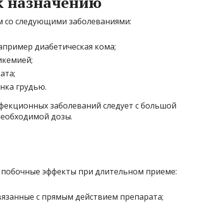
к назначению
 со следующими заболеваниями:
апример диабетическая кома;
икемией;
ата;
нка грудью.
нфекционных заболеваний следует с большой
необходимой дозы.
побочные эффекты при длительном приеме:
вязанные с прямым действием препарата;