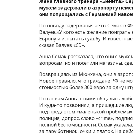
Жена главного тренера «Зенита» Сер
мужем задержали в аэропорту немец
они попрощались с Германией навсе
По поводу задержания четы Семак в Ф
Валуев.«У кого есть желание поиграть 
Европу и испытать судьбу. И известны
сказал Валуев «СЭ».
Анна Семак рассказала, что они с му
вопросам, но и посетили магазины, сде
Возвращаясь из Мюнхена, они в аэропо
Новое правило, что граждане РФ не м
стоимостью более 300 евро за одну шту
По словам Анны, с ними общались люб
И куда-то позвонили, а пришедшие лю
под предлогом «маленькой проблемы». 
полиция, допрос, слово «crime», подп
полной беспомощности. Семак указала
за пару ботинок, очки и платок. На рей