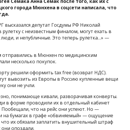
гея Семака Анна Семак после того, как их с
кого города Мюнхена в соцсети написала, что
гда.
РГ высказался депутат Госдумы РФ Николай
в рулетку с неизвестным финалом, могут ехать в
е люди, и непубличные. Это теперь рулетка…» —
жем отправились в Мюнхен по медицинским
лали несколько покупок.
рту решили оформить tax free (возврат НДС).
огут вывозить из Европы в Россию купленные вещи
ку они не учли.
езно, понимающе кивали, разворачивая конверты.
ди в форме проводили их в отдельный кабинет
Пообещали, что на рейс они успеют. Но —
иси на бумагах в графе «обвиняемый» — ощущение
, что их обязали заплатить внушительный штраф
с они опоздали.