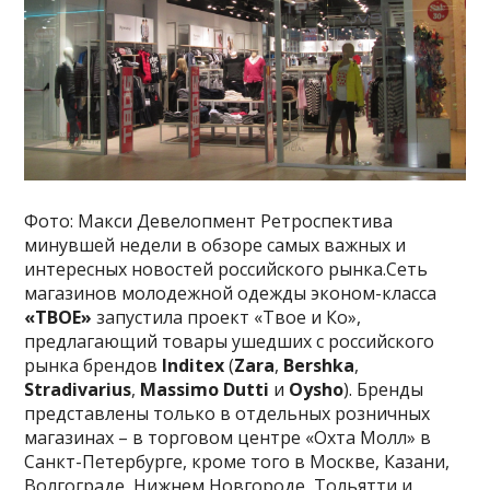
Фото: Макси Девелопмент Ретроспектива
минувшей недели в обзоре самых важных и
интересных новостей российского рынка.Сеть
магазинов молодежной одежды эконом-класса
«ТВОЕ»
запустила проект «Твое и Ко»,
предлагающий товары ушедших с российского
рынка брендов
Inditex
(
Zara
,
Bershka
,
Stradivarius
,
Massimo Dutti
и
Oysho
). Бренды
представлены только в отдельных розничных
магазинах – в торговом центре «Охта Молл» в
Санкт-Петербурге, кроме того в Москве, Казани,
Волгограде, Нижнем Новгороде, Тольятти и