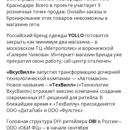
Краснодаре. Всего в проекте участвует 9
розничных точек продаж. Онлайн-заказы и
бронирование этих товаров невозможны в
магазине сети.
Российский бренд одежды
YOLLO
готовится
закрыть как минимум два магазина – в
московском ТЦ «Метрополис» и воронежской
«Галерее Чижова». Интернет-магазин бренда уже
прекратил свою работу, call-центр отключен.
«ВкусВилл»
запустил трансформацию дочерней
технологической компании — «Автомакон».
Новое название –
«ТехВилл»
(«Технологии
ВкусВилл») отражает миссию компании: создание
современных ИТ-решений для ритейла. В
ближайшее время к «ТехВиллу» присоединятся
ООО «ДатаЛаб» и ООО «Фулстек».
Головная структура DIY-ритейлера
OBI
в России –
ООО «ОБИ ФЦ» – в начале сентября