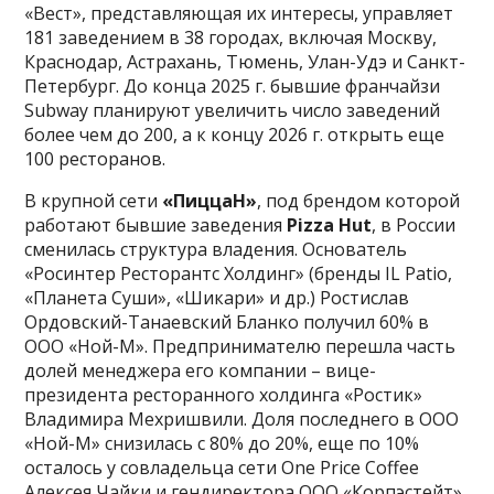
«Вест», представляющая их интересы, управляет
181 заведением в 38 городах, включая Москву,
Краснодар, Астрахань, Тюмень, Улан-Удэ и Санкт-
Петербург. До конца 2025 г. бывшие франчайзи
Subway планируют увеличить число заведений
более чем до 200, а к концу 2026 г. открыть еще
100 ресторанов.
В крупной сети
«ПиццаН»
, под брендом которой
работают бывшие заведения
Pizza Hut
, в России
сменилась структура владения. Основатель
«Росинтер Ресторантс Холдинг» (бренды IL Patio,
«Планета Суши», «Шикари» и др.) Ростислав
Ордовский-Танаевский Бланко получил 60% в
ООО «Ной-М». Предпринимателю перешла часть
долей менеджера его компании – вице-
президента ресторанного холдинга «Ростик»
Владимира Мехришвили. Доля последнего в ООО
«Ной-М» снизилась с 80% до 20%, еще по 10%
осталось у совладельца сети One Price Coffee
Алексея Чайки и гендиректора ООО «Корпэстейт»