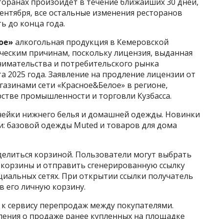
торанах произойдет в течение ближайших 30 дней,
сентября, все остальные изменения ресторанов
ь до конца года.
ое»
алкогольная продукция в Кемеровской
ическим причинам, поскольку лицензия, выданная
имательства и потребительского рынка
та 2025 года. Заявление на продление лицензии от
азинами сети «Красное&Белое» в регионе,
стве промышленности и торговли Кузбасса.
нейки нижнего белья и домашней одежды. Новинки
ии: базовой одежды Muted и товаров для дома
елиться корзиной. Пользователи могут выбрать
й корзины и отправить сгенерированную ссылку
циальных сетях. При открытии ссылки получатель
 его личную корзину.
п к сервису перепродаж между покупателями.
ения о продаже ранее купленных на площадке