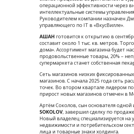
операционной эффективности через вн
интеллектуальные системы управлени
Руководителем компании назначен Д
управляющего по IT в «ВкусВилле».
АШАН
готовится к открытию в сентяб
составит около 1 тыс. кв. метров. Тор
дома». Ассортимент магазина будет нас
продовольственные товары, 20% – не
супермаркета станет собственная пека
Сеть магазинов низких фиксированны
магазинов. С начала 2025 года сеть ра
точек. Во втором квартале лидером по
прирост новых магазинов отмечен в М
Артём Соколов, сын основателя одной
SOKOLOV
, завершил сделку по продаж
Новый владелец специализируется на 
недвижимости и потребительском сект
лица и товарные знаки холдинга.