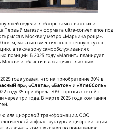
нувшей недели в обзоре самых важных и
а.Первый магазин формата ultra-convenience под
ткрылся в Москве у метро «Марьина роща».
 кв. м, магазин вместил полноценную кухню,
цию, а также зону самообслуживания с
ыс. позиций. В 2025 году «Магнит» планирует
в Москве и области в локациях с высоким
 2025 года указал, что на приобретение 30% в
расный яр»
,
«Слата»
,
«Батон»
и
«ХлебСоль»
022 году X5 приобрела 70% торговых сетей с
через три года. В марте 2025 года компания
тей.
ию для цифровой трансформации. ООО
нологической инфраструктуры и цифровизации
удет включать комплекс мер по повышению