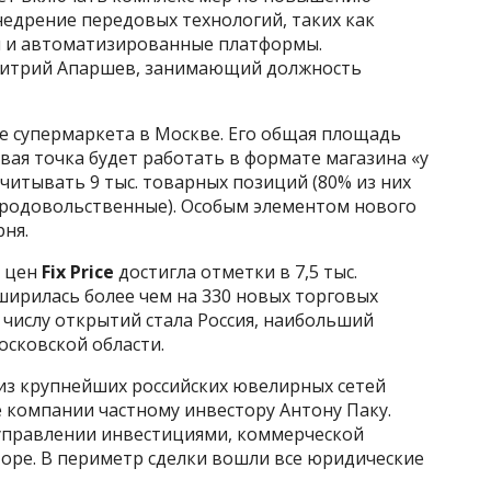
едрение передовых технологий, таких как
я и автоматизированные платформы.
митрий Апаршев, занимающий должность
ре супермаркета в Москве. Его общая площадь
говая точка будет работать в формате магазина «у
читывать 9 тыс. товарных позиций (80% из них
продовольственные). Особым элементом нового
рня.
х цен
Fix Price
достигла отметки в 7,5 тыс.
сширилась более чем на 330 новых торговых
 числу открытий стала Россия, наибольший
осковской области.
 из крупнейших российских ювелирных сетей
е компании частному инвестору Антону Паку.
управлении инвестициями, коммерческой
оре. В периметр сделки вошли все юридические