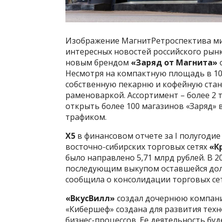
Изображение МагнитРетроспектива ми
интересных новостей российского рынк
новым брендом
«Заряд от Магнита»
о
Несмотря на компактную площадь в 100
собственную пекарню и кофейную стан
раменоваркой. Ассортимент – более 2 т
открыть более 100 магазинов «Заряд» 
трафиком.
X5
в финансовом отчете за I полугодие
восточно-сибирских торговых сетях
«К
было направлено 5,71 млрд рублей. В 2
последующим выкупом оставшейся доли 
сообщила о консолидации торговых се
«ВкусВилл»
создал дочернюю компан
«Кибершеф» создана для развития тех
бизнес-процессов. Ее деятельность б