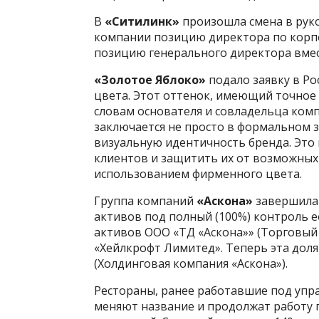
В
«Ситилинк»
произошла смена в руко
компании позицию директора по корпо
позицию генерального директора вмес
«Золотое Яблоко»
подало заявку в Р
цвета. Этот оттенок, имеющий точное о
словам основателя и совладельца ком
заключается не просто в формальном з
визуальную идентичность бренда. Это
клиентов и защитить их от возможных
использованием фирменного цвета.
Группа компаний
«Аскона»
завершила 
активов под полный (100%) контроль е
активов ООО «ТД «Аскона»» (Торговый
«Хейлкрофт Лимитед». Теперь эта дол
(Холдинговая компания «Аскона»).
Рестораны, ранее работавшие под упр
меняют название и продолжат работу