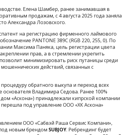
водстве. Елена Шамбер, ранее занимавшая в
ративным продажам, с 4 августа 2025 года заняла
то Александра Лозовского.
оспатент на регистрацию фирменного лаймового
бозначение PANTONE 389C (RGB 220, 255, 0). По
пании Максима Паняка, цель регистрации цвета
акреплении прав, а в стремлении укрепить
 позволит минимизировать риск путаницы среди
 мошеннических действий, связанных с
процедуру обратного выкупа и переход всех
е основателя Владимира Седова. Ранее 100%
 дом «Аскона») принадлежали кипрской компании
я перешла под управление ООО «ХК Аскона»
авлением ООО «Сабвэй Раша Сервис Компани»,
 под новым брендом
SUBJOY
. Ребрендинг будет