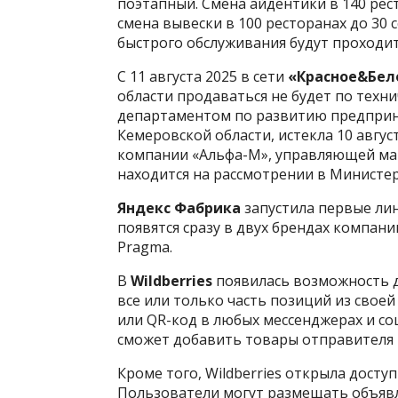
поэтапный. Смена айдентики в 140 рес
смена вывески в 100 ресторанах до 30 
быстрого обслуживания будут проходит
С 11 августа 2025 в сети
«Красное&Бел
области продаваться не будет по техн
департаментом по развитию предприн
Кемеровской области, истекла 10 авгус
компании «Альфа-М», управляющей маг
находится на рассмотрении в Министер
Яндекс Фабрика
запустила первые ли
появятся сразу в двух брендах компан
Pragma.
В
Wildberries
появилась возможность д
все или только часть позиций из свое
или QR-код в любых мессенджерах и со
сможет добавить товары отправителя в
Кроме того, Wildberries открыла досту
Пользователи могут размещать объявл