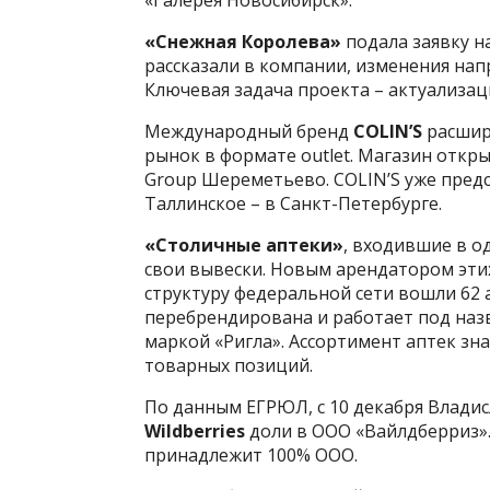
«Галерея Новосибирск».
«Снежная Королева»
подала заявку н
рассказали в компании, изменения нап
Ключевая задача проекта – актуализац
Международный бренд
COLIN’S
расширя
рынок в формате outlet. Магазин откры
Group Шереметьево. COLIN’S уже предс
Таллинское – в Санкт-Петербурге.
«Столичные аптеки»
, входившие в о
свои вывески. Новым арендатором эти
структуру федеральной сети вошли 62 а
перебрендирована и работает под назв
маркой «Ригла». Ассортимент аптек зна
товарных позиций.
По данным ЕГРЮЛ, с 10 декабря Владис
Wildberries
доли в ООО «Вайлдберриз».
принадлежит 100% ООО.