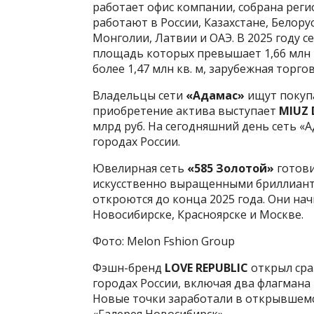
работает офис компании, собрана регио
работают в России, Казахстане, Белорус
Монголии, Латвии и ОАЭ. В 2025 году с
площадь которых превышает 1,66 млн к
более 1,47 млн кв. м, зарубежная торго
Владельцы сети
«Адамас»
ищут покупа
приобретение актива выступает
MIUZ 
млрд руб. На сегодняшний день сеть «А
городах России.
Ювелирная сеть
«585 Золотой»
готови
искусственно выращенными бриллиант
откроются до конца 2025 года. Они нач
Новосибирске, Красноярске и Москве.
Фото: Melon Fshion Group
Фэшн-бренд
LOVE REPUBLIC
открыл сра
городах России, включая два флагмана 
Новые точки заработали в открывшемс