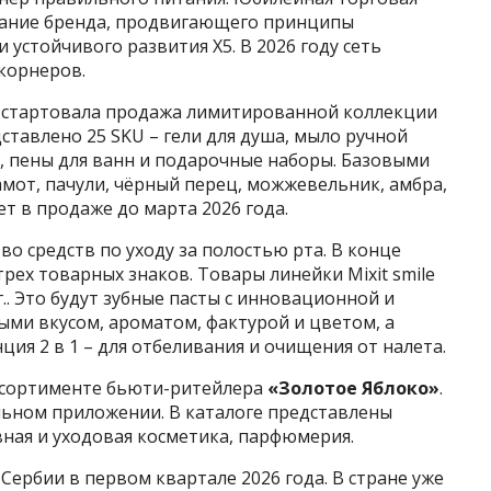
вание бренда, продвигающего принципы
 устойчивого развития Х5. В 2026 году сеть
корнеров.
Н
стартовала продажа лимитированной коллекции
ставлено 25 SKU – гели для душа, мыло ручной
а, пены для ванн и подарочные наборы. Базовыми
амот, пачули, чёрный перец, можжевельник, амбра,
ет в продаже до марта 2026 года.
о средств по уходу за полостью рта. В конце
рех товарных знаков. Товары линейки Mixit smile
 г.. Это будут зубные пасты с инновационной и
ыми вкусом, ароматом, фактурой и цветом, а
ия 2 в 1 – для отбеливания и очищения от налета.
ссортименте бьюти-ритейлера
«Золотое Яблоко»
.
ильном приложении. В каталоге представлены
ная и уходовая косметика, парфюмерия.
ербии в первом квартале 2026 года. В стране уже