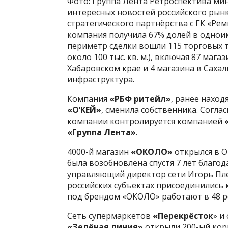
Фото: Группа Лента Ретроспектива ми
интересных новостей российского рынк
стратегического партнёрства с ГК «Ре
компания получила 67% долей в однои
периметр сделки вошли 115 торговых т
около 100 тыс. кв. м.), включая 87 маг
Хабаровском крае и 4 магазина в Сахал
инфраструктура.
Компания
«РБФ ритейл»
, ранее нахо
«О’КЕЙ»
, сменила собственника. Согл
компании контролируется компанией
«Группа Лента»
.
4000-й магазин
«ОКОЛО»
открылся в О
была возобновлена спустя 7 лет благо
управляющий директор сети Игорь Пле
российских субъектах присоединились 
под брендом «ОКОЛО» работают в 48 ро
Сеть супермаркетов
«Перекрёсток
» и
«Зелёная линия»
открыли 200-ый кор