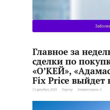
Заболе
Главное за недел
сделки по покупк
«О’КЕЙ», «Адама
Fix Price выйдет
13 декабря, 2025
Парсер
Комментарии: 0