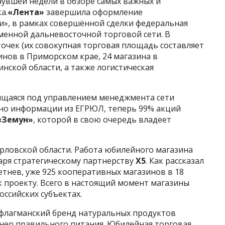
нувшей недели в обзоре самых важных и
а.
«Лента»
завершила оформление
ми», в рамках совершённой сделки федеральная
менной дальневосточной торговой сети. В
очек (их совокупная торговая площадь составляет
азинов в Приморском крае, 24 магазина в
инской области, а также логистическая
дящаяся под управлением менеджмента сети
асно информации из ЕГРЮЛ, теперь 99% акций
«Земун»
, которой в свою очередь владеет
рловской области. Работа юбилейного магазина
даря стратегическому партнерству
Х5
. Как рассказал
тнев, уже 925 кооперативных магазинов в 18
к проекту. Всего в настоящий момент магазины
ссийских субъектах.
 флагманский бренд натуральных продуктов
нер правильного питания. Юбилейная торговая