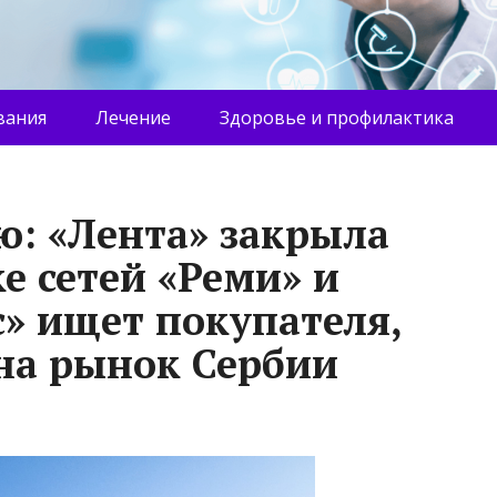
вания
Лечение
Здоровье и профилактика
ю: «Лента» закрыла
е сетей «Реми» и
с» ищет покупателя,
 на рынок Сербии