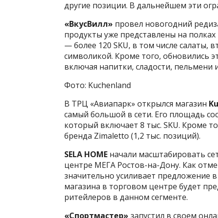
другие позиции. В дальнейшем эти огр
«ВкусВилл»
провел новогодний редиза
продукты уже представлены на полках и
— более 120 SKU, в том числе салаты, 
символикой. Кроме того, обновились э
включая напитки, сладости, пельмени
Фото: Kuchenland
В ТРЦ «Авиапарк» открылся магазин
K
самый большой в сети. Его площадь сос
который включает 8 тыс. SKU. Кроме т
бренда Zimaletto (1,2 тыс. позиций).
SELA HOME
начали масштабировать сет
центре МЕГА Ростов-на-Дону. Как отм
значительно усиливает предложение в 
магазина в торговом центре будет пр
ритейлеров в данном сегменте.
«Спортмастер»
запустил в своем онла