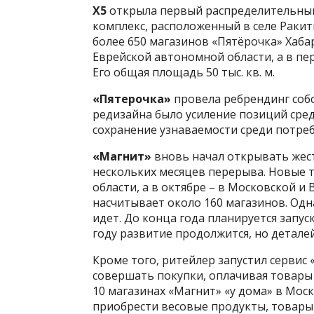
X5
открыла первый распределительный
комплекс, расположенный в селе Ракит
более 650 магазинов «Пятёрочка» Хаба
Еврейской автономной области, а в пе
Его общая площадь 50 тыс. кв. м.
«Пятерочка»
провела ребрендинг соб
редизайна было усиление позиций сред
сохранение узнаваемости среди потреб
«Магнит»
вновь начал открывать жест
нескольких месяцев перерыва. Новые т
области, а в октябре – в Московской и
насчитывает около 160 магазинов. Одн
идет. До конца года планируется запус
году развитие продолжится, но детале
Кроме того, ритейлер запустил сервис
совершать покупки, оплачивая товары
10 магазинах «Магнит» «у дома» в Мос
приобрести весовые продукты, товары