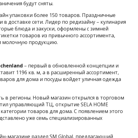
аничения будут сняты.
йн упаковки более 150 товаров. Праздничные
 в доставке сети. Лидер по редизайну – кулинария
вторые блюда и закуски, оформлены с зимней
тикетки товаров из привычного ассортимента,
 и молочную продукцию.
uchenland
– первый в обновленной концепции и
тавит 1196 кв. м, а в расширенный ассортимент,
оваров для дома и посуды войдет уличная одежда
ь в регионы. Новый магазин открылся в торговом
етил управляющий ТЦ, открытие SELA HOME
категории товаров для дома. С появлением этого
едставлено уже семь специализированных
йн-магазине раздел SM Global, предлагающий