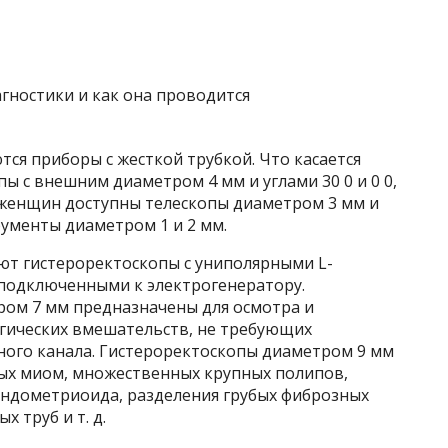
тся приборы с жесткой трубкой. Что касается
пы с внешним диаметром 4 мм и углами 30 0 и 0 0,
х женщин доступны телескопы диаметром 3 мм и
трументы диаметром 1 и 2 мм.
ют гистероректоскопы с униполярными L-
подключенными к электрогенератору.
ом 7 мм предназначены для осмотра и
гических вмешательств, не требующих
ого канала. Гистероректоскопы диаметром 9 мм
тых миом, множественных крупных полипов,
эндометриоида, разделения грубых фиброзных
х труб и т. д.