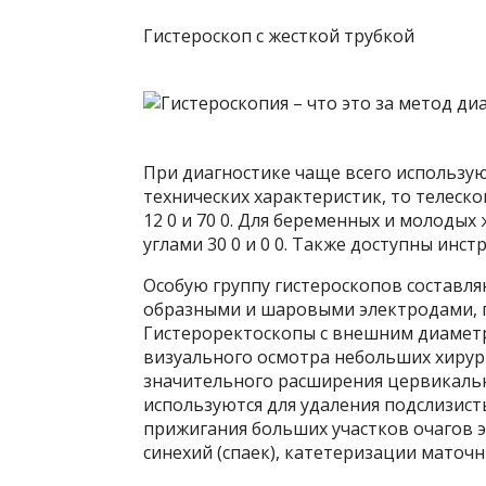
Гистероскоп с жесткой трубкой
При диагностике чаще всего использую
технических характеристик, то телеско
12 0 и 70 0. Для беременных и молоды
углами 30 0 и 0 0. Также доступны инс
Особую группу гистероскопов составля
образными и шаровыми электродами, 
Гистероректоскопы с внешним диаметр
визуального осмотра небольших хирур
значительного расширения цервикальн
используются для удаления подслизис
прижигания больших участков очагов 
синехий (спаек), катетеризации маточны