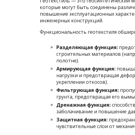
Геотекстиль — это геосинтетический 
которые могут быть соединены различ
повышение эксплуатационных характер
инженерных конструкций.
Функциональность геотекстиля обширна
Разделяющая функция:
предот
строительных материалов (напр
полотне).
Армирующая функция:
повышае
нагрузки и предотвращая дефор
укреплении откосов).
Фильтрующая функция:
пропус
грунта, предотвращая его вымы
Дренажная функция:
способств
заболачивание и повышение да
Защитная функция:
предохран
чувствительные слои от механи