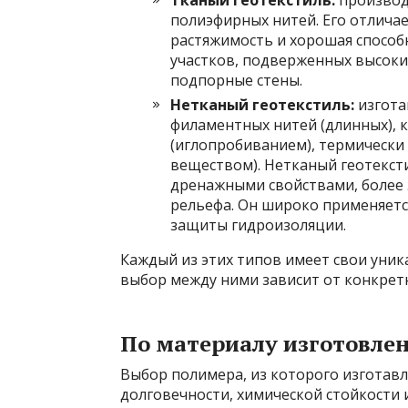
Тканый геотекстиль:
производ
полиэфирных нитей. Его отличае
растяжимость и хорошая способ
участков, подверженных высоким
подпорные стены.
Нетканый геотекстиль:
изгота
филаментных нитей (длинных), 
(иглопробиванием), термически
веществом). Нетканый геотекс
дренажными свойствами, более 
рельефа. Он широко применяется
защиты гидроизоляции.
Каждый из этих типов имеет свои уни
выбор между ними зависит от конкрет
По материалу изготовле
Выбор полимера, из которого изготавли
долговечности, химической стойкости 