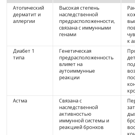
Атопический
Высокая степень
Ра
дерматит и
наследственной
ко
аллергии
предрасположенности,
вы
связана с иммунными
по
генами
чу
к 
Диабет 1
Генетическая
Пр
типа
предрасположенность
де
влияет на
по
аутоиммунные
воз
реакции
по
кон
кр
Астма
Связана с
Пе
наследственной
за
активностью
ды
иммунной системы и
бр
реакцией бронхов
во
кон