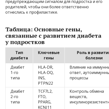
предупреждающим сигналом для подростка и его
родителей, чтобы они более ответственно
отнеслись к профилактике.
Таблица: Основные гены,
связанные с развитием диабета
у подростков
Тип
Ключевые
Роль в развит
диабета
гены
болезни
Диабет
HLA-DR,
Влияние на иммунн
1-го
HLA-DQ,
ответ, аутоиммунн
типа
INS,
процессы
PTPN22
Диабет
TCF7L2,
Контроль обмена
2-го
FTO,
веществ,
типа
PPARG,
инсулинорезистент
KCNJ11