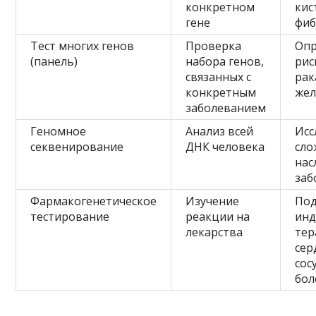
конкретном
кис
гене
фиб
Тест многих генов
Проверка
Опр
(панель)
набора генов,
рис
связанных с
рак
конкретным
жел
заболеванием
Геномное
Анализ всей
Исс
секвенирование
ДНК человека
сло
нас
заб
Фармакогенетическое
Изучение
По
тестирование
реакции на
инд
лекарства
тер
сер
сос
бол