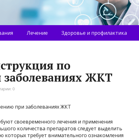
вания
Лечение
Здоровье и профилактика
струкция по
 заболеваниях ЖКТ
арии: 0
ебуют своевременного лечения и применения
ьшого количества препаратов следует выделить
ию которых требует внимательного ознакомления