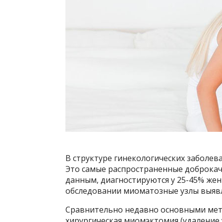
В структуре гинекологических заболев
Это самые распространенные доброкач
данным, диагностируются у 25-45% же
обследовании миоматозные узлы выявл
Сравнительно недавно основными мето
хирургическая миомэктомия (удаление 