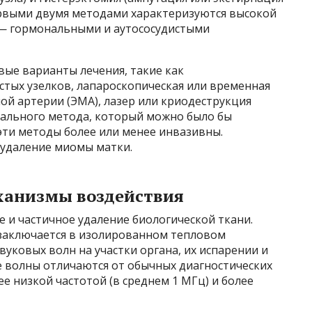
ервыми двумя методами характеризуются высокой
 — гормональными и аутососудистыми
вые варианты лечения, такие как
стых узелков, лапароскопическая или временная
ой артерии (ЭМА), лазер или криодеструкция
сального метода, который можно было бы
 эти методы более или менее инвазивны.
удаление миомы матки.
ханизмы воздействия
 и частичное удаление биологической ткани.
заключается в изолированном тепловом
уковых волн на участки органа, их испарении и
 волны отличаются от обычных диагностических
ее низкой частотой (в среднем 1 МГц) и более