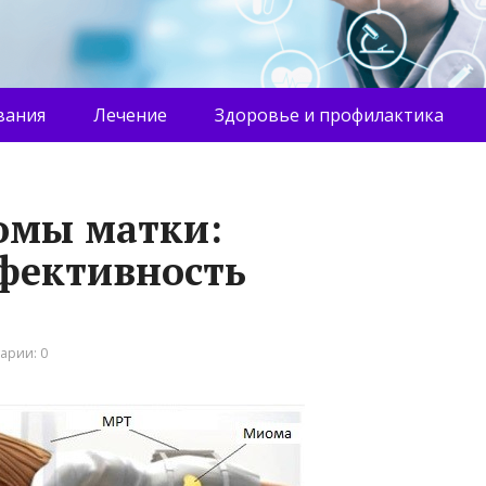
вания
Лечение
Здоровье и профилактика
омы матки:
фективность
арии: 0