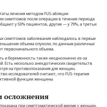
таты лечения методом FUS-абляции
ии симптомов после операции в течение периода
общают у 50% пациентов, другие — у 79%, а третьи
х симптомов заболевания наблюдалось в первые
уменьшение объема опухоли, по данным различных
 от первоначального объема.
ть и беременность также неоднозначно из-за
. Есть несколько анекдотических свидетельств
отря на противопоказания для женщин,
во исследователей считают, что FUS-терапия
уктивной функции женщины.
и осложнения
показана при симптоматической миоме у женщин,