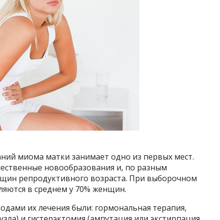
аний миома матки занимает одно из первых мест.
ественные новообразования и, по разным
нщин репродуктивного возраста. При выборочном
яются в среднем у 70% женщин.
дами их лечения были: гормональная терапия,
узла) и гистерэктомия (ампутация или экстирпация