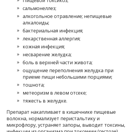
Пищевой токсикоз;
сальмонеллез;
алкогольное отравление; непищевые
алкалоиды;
бактериальная инфекция;
лекарственная аллергия;
кожная инфекция;
несварение желудка;
боль в верхней части живота;
ощущение переполнения желудка при
приеме пищи небольшими порциями;
тошнота;
метеоризм в левом отсеке;
тяжесть в желудке.
Препарат накапливает в кишечнике пищевые
волокна, нормализует перистальтику и
микрофлору, устраняет запоры, выводит токсины,
инфекции из организма при токсемии (гестозе),