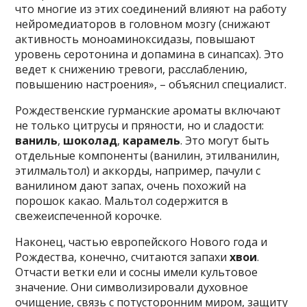
что многие из этих соединений влияют на работу
нейромедиаторов в головном мозгу (снижают
активность моноаминоксидазы, повышают
уровень серотонина и допамина в синапсах). Это
ведет к снижению тревоги, расслаблению,
повышению настроения», – объяснил специалист.
Рождественские гурманские ароматы включают
не только цитрусы и пряности, но и сладости:
ваниль
,
шоколад
,
карамель
. Это могут быть
отдельные компоненты (ванилин, этилванилин,
этилмальтол) и аккорды, например, пачули с
ванилином дают запах, очень похожий на
порошок какао. Мальтол содержится в
свежеиспеченной корочке.
Наконец, частью европейского Нового года и
Рождества, конечно, считаются запахи
хвои
.
Отчасти ветки ели и сосны имели культовое
значение. Они символизировали духовное
очищение, связь с потусторонним миром, защиту