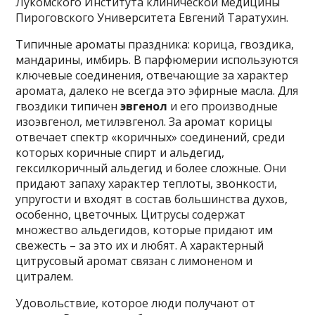
Лукомского Института клинической медицины
Пироговского Университета Евгений Таратухин.
Типичные ароматы праздника: корица, гвоздика,
мандарины, имбирь. В парфюмерии используются
ключевые соединения, отвечающие за характер
аромата, далеко не всегда это эфирные масла. Для
гвоздики типичен
эвгенол
и его производные
изоэвгенол, метилэвгенол. За аромат корицы
отвечает спектр «коричных» соединений, среди
которых коричные спирт и альдегид,
гексилкоричный альдегид и более сложные. Они
придают запаху характер теплоты, звонкости,
упругости и входят в состав большинства духов,
особенно, цветочных. Цитрусы содержат
множество альдегидов, которые придают им
свежесть – за это их и любят. А характерный
цитрусовый аромат связан с лимоненом и
цитралем.
Удовольствие, которое люди получают от