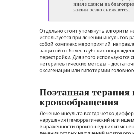
иначе шансы на благопри
жизни резко снижаются.
Отдельно стоит упомянуть алгоритм н
используется при лечении инсультов р
собой комплекс мероприятий, направл
защитой от более глубоких поврежден
перестройки. Для этого используются 
нетерапевтические методы – достаточ
оксигенации или гипотермии головного
Поэтапная терапия
кровообращения
Лечение инсульта всегда четко диффе
нарушения (геморрагический или ишеми
выраженности произошедших изменени
лечения острых нарушений мозгового