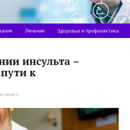
вания
Лечение
Здоровье и профилактика
нии инсульта –
 пути к
ентарии: 0