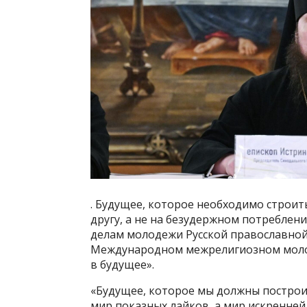
. Будущее, которое необходимо строит
другу, а не на безудержном потреблен
делам молодежи Русской православной
Международном межрелигиозном моло
в будущее».
«Будущее, которое мы должны построит
мир показных лайков, а мир искренней