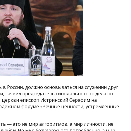
ь в России, должно основываться на служении друг
ии, заявил председатель синодального отдела по
 церкви епископ Истринский Серафим на
дежном форуме «Вечные ценности, устремленные
ь — это не мир алгоритмов, а мир личности, не
 любви. Не мир безудержного потребления, а мир