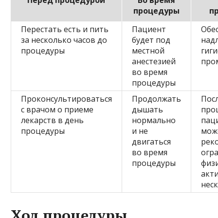
Перед процедурой
Во время
процедуры
п
Перестать есть и пить
Пациент
Обе
за несколько часов до
будет под
над
процедуры
местной
гиг
анестезией
про
во время
процедуры
Проконсультироваться
Продолжать
Пос
с врачом о приеме
дышать
про
лекарств в день
нормально
пац
процедуры
и не
мож
двигаться
рек
во время
огр
процедуры
физ
акт
нес
Ход процедуры