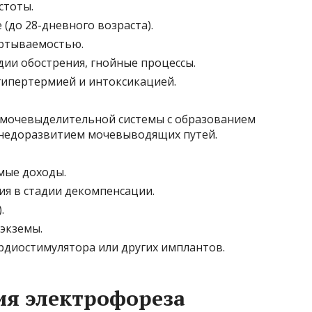
стоты.
(до 28-дневного возраста).
ертываемостью.
дии обострения, гнойные процессы.
гипертермией и интоксикацией.
 мочевыделительной системы с образованием
недоразвитием мочевыводящих путей.
мые доходы.
ия в стадии декомпенсации.
.
экземы.
рдиостимулятора или других имплантов.
ия электрофореза