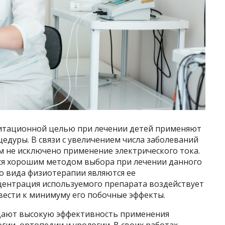
литационной целью при лечении детей применяют
дуры. В связи с увеличением числа заболеваний
м не исключено применение электрического тока.
тся хорошим методом выбора при лечении данного
о вида физиотерапии являются ее
нцентрация используемого препарата воздействует
свести к минимуму его побочные эффекты.
дают высокую эффективность применения
гии, ортопедии и урологии. В своих работах