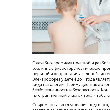
С лечебно-профилактической и реаби
различные физиотерапевтические проце
нервной и опорно-двигательной систе
Электрофорез у детей до 1 года являе
вида патологии. Преимуществами этог
безболезненность и безопасность. Ко
на ограниченный участок тела, чтобы 
Современные исследования подтверж
электрического тока в детской невроло