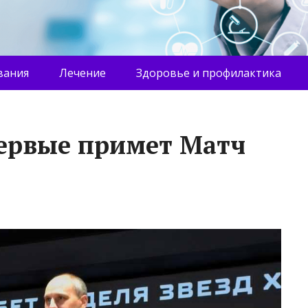
вания
Лечение
Здоровье и профилактика
ервые примет Матч