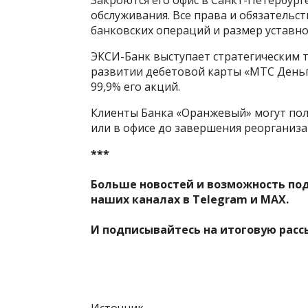
Закроются его офис в Санкт-Петербург
обслуживания. Все права и обязательс
банковских операций и размер уставно
ЭКСИ-Банк выступает стратегическим 
развитии дебетовой карты «МТС Деньг
99,9% его акций.
Клиенты Банка «Оранжевый» могут по
или в офисе до завершения реорганиза
***
Больше новостей и возможность по
наших каналах в
Telegram
и
MAX
.
И
подписывайтесь
на итоговую расс