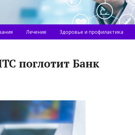
вания
Лечение
Здоровье и профилактика
ТС поглотит Банк