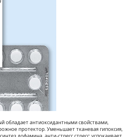
ый обладает антиоксидантными свойствами,
ожное протектор. Уменьшает тканевая гипоксия,
интез дофамина, анти-стресс стресс: успокаивает,