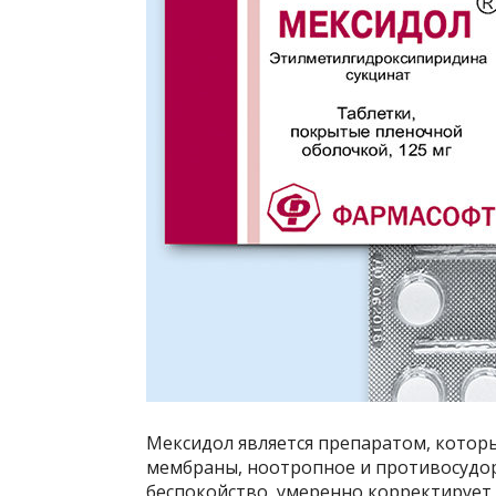
Мексидол является препаратом, котор
мембраны, ноотропное и противосудор
беспокойство, умеренно корректирует с