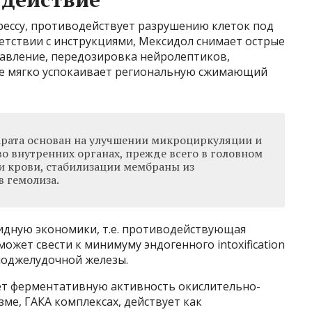
рессу, противодействует разрушению клеток под
етствии с инструкциями, Мексидол снимает острые
равление, передозировка нейролептиков,
же мягко успокаивает региональную сжимающий
рата основан на улучшении микроциркуляции и
о внутренних органах, прежде всего в головном
и крови, стабилизации мембраны из
в гемолиза.
пидную экономики, т.е. противодействующая
может свести к минимуму эндогенного intoxification
поджелудочной железы.
ет ферментативную активность окислительно-
ме, ГАКА комплексах, действует как