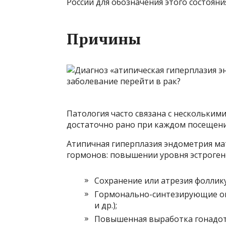
России для обозначения этого состоян
Причины
Патология часто связана с нескольким
достаточно рано при каждом посещен
Атипичная гиперплазия эндометрия ма
гормонов: повышении уровня эстрогено
Сохранение или атрезия фоллик
Гормонально-синтезирующие опу
и др.);
Повышенная выработка гонадот