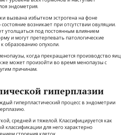
лоя эндометрия.
ки вызвана избытком эстрогена на фоне
 состояние возникает при отсутствии овуляции.
ет утолщаться под постоянным влиянием
орму и могут претерпевать патологические
 к образованию опухоли.
менопаузы, когда прекращается производство яиц
акже может произойти во время менопаузы с
ругим причинам.
пической гиперплазии
каждый гиперпластический процесс в эндометрии
перплазию.
кой, средней и тяжелой. Классифицируется как
й классификации для него характерно
ением строения клеток.