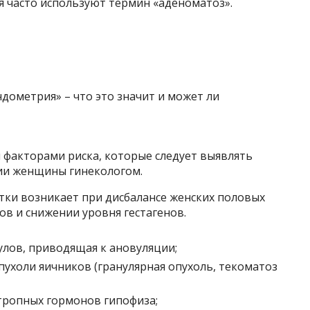
ия часто используют термин «аденоматоз».
и факторами риска, которые следует выявлять
ии женщины гинекологом.
тки возникает при дисбалансе женских половых
в и снижении уровня гестагенов.
улов, приводящая к ановуляции;
холи яичников (гранулярная опухоль, текоматоз
ропных гормонов гипофиза;