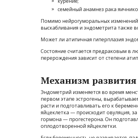
курение;
семейный анамнез рака яичнико
Помимо нейрогуморальных изменений, 
выскабливания и эндометрита также в
Может ли атипичная гиперплазия эндо
Состояние считается предраковым в лю
перерождения зависит от степени атипи
Механизм развития
Эндометрий изменяется во время менс
первом этапе эстрогены, вырабатывае
расти и подготавливать его к беремен
яйцеклетка — происходит овуляция, за
гормона — прогестерона. Он подготав
оплодотворенной яйцеклетки.
Если беременность не развивается, па