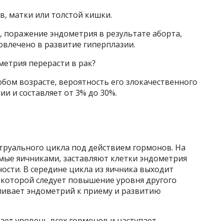
в, матки или толстой кишки.
поражение эндометрия в результате аборта,
овлечено в развитие гиперплазии.
метрия перерасти в рак?
бом возрасте, вероятность его злокачественного
и и составляет от 3% до 30%.
труального цикла под действием гормонов. На
мые яичниками, заставляют клетки эндометрия
ности. В середине цикла из яичника выходит
 которой следует повышение уровня другого
ливает эндометрий к приему и развитию
дает уровень всех гормонов и наступает