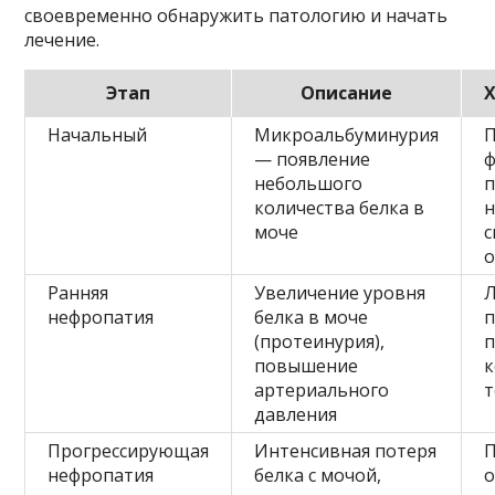
своевременно обнаружить патологию и начать
лечение.
Этап
Описание
Начальный
Микроальбуминурия
— появление
небольшого
количества белка в
н
моче
о
Ранняя
Увеличение уровня
Л
нефропатия
белка в моче
(протеинурия),
п
повышение
к
артериального
т
давления
Прогрессирующая
Интенсивная потеря
П
нефропатия
белка с мочой,
о