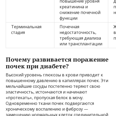
повышение уровня
д
креатинина и
снижение почечной
н
функции
Терминальная
Почечная
стадия
недостаточность,
требующая диализа
п
или трансплантации
Почему развивается поражение
почек при диабете?
Высокий уровень глюкозы в крови приводит к
повышенному давлению в капиллярах почек. Эти
мельчайшие сосуды постепенно теряют свою
эластичность, истончаются и начинают
«протекать», пропуская белок в мочу.
Одновременно ткани почек подвергаются
хроническому воспалению и фиброзу —
замещению нормальных клеток соединительной