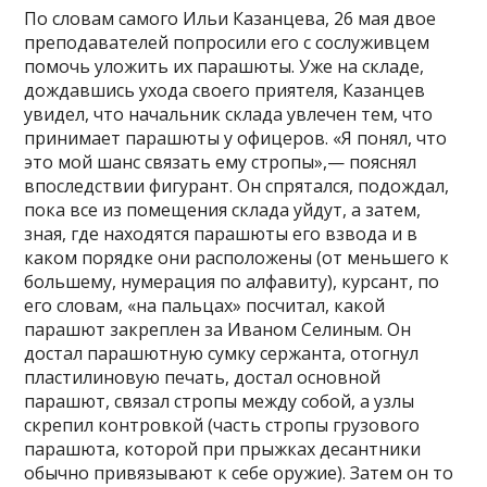
По словам самого Ильи Казанцева, 26 мая двое
преподавателей попросили его с сослуживцем
помочь уложить их парашюты. Уже на складе,
дождавшись ухода своего приятеля, Казанцев
увидел, что начальник склада увлечен тем, что
принимает парашюты у офицеров. «Я понял, что
это мой шанс связать ему стропы»,— пояснял
впоследствии фигурант. Он спрятался, подождал,
пока все из помещения склада уйдут, а затем,
зная, где находятся парашюты его взвода и в
каком порядке они расположены (от меньшего к
большему, нумерация по алфавиту), курсант, по
его словам, «на пальцах» посчитал, какой
парашют закреплен за Иваном Селиным. Он
достал парашютную сумку сержанта, отогнул
пластилиновую печать, достал основной
парашют, связал стропы между собой, а узлы
скрепил контровкой (часть стропы грузового
парашюта, которой при прыжках десантники
обычно привязывают к себе оружие). Затем он то