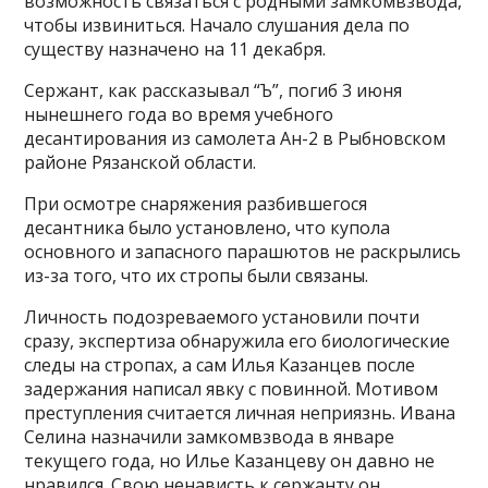
возможность связаться с родными замкомвзвода,
чтобы извиниться. Начало слушания дела по
существу назначено на 11 декабря.
Сержант, как рассказывал “Ъ”, погиб 3 июня
нынешнего года во время учебного
десантирования из самолета Ан-2 в Рыбновском
районе Рязанской области.
При осмотре снаряжения разбившегося
десантника было установлено, что купола
основного и запасного парашютов не раскрылись
из-за того, что их стропы были связаны.
Личность подозреваемого установили почти
сразу, экспертиза обнаружила его биологические
следы на стропах, а сам Илья Казанцев после
задержания написал явку с повинной. Мотивом
преступления считается личная неприязнь. Ивана
Селина назначили замкомвзвода в январе
текущего года, но Илье Казанцеву он давно не
нравился. Свою ненависть к сержанту он