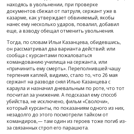
находясь в увольнении, при проверке
документов сбежал от патруля, сержант уже в
казарме, как утверждает обвиняемый, якобы
нанес ему несколько ударов, повалил, добавил
еще, а взводу обещал отменить увольнения.
Тогда, по словам Ильи Казанцева, обидевшись,
он рассматривал два варианта действий: или
сообща с курсантами пожаловаться
командованию училища на сержанта, или
«причинить ему смерть». Переполнившей чашу
терпения каплей, видимо, стало то, что 26 мая
сержант на разводе снял Илью Казанцева с
караула и назначил дневальным по роте, что тот
посчитал за унижение. А подсказал ему способ
убийства, не исключено, фильм «Сволочи»,
который курсанты, по показаниям одного из них,
незадолго до этого посмотрели тайком от
командиров,— там один из героев тоже погиб из-
за связанных строп его парашюта.