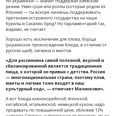
по-украински — значит поддержал киевский
режим. Умял суши или роллы (которые родом из
Японии) — ты вскоре начнешь поддерживать
претензии островного государства на наши
Курилы и Сахалин. Бред? Но парламентарий так,
видимо, не считает.
Хорошо хоть исключение для плова, борща
(украинское происхождение блюда, в отличие от
русских щей), лагмана и мантов.
«Для россиянина самой полезной, вкусной и
сбалансированной является традиционная
пища, к которой он привык с детства. Россия
— многонациональная страна, поэтому плов,
манты и лагман тоже входят в наш
культурный код», — отмечает Малинкович.
А вот блюда южнокорейской, японской,
китайской, итальянской, немецкой кухонь надо
продавать по повышенной цене, обложив 12%
налогом. Глядишь и перестанут их покупать из-за