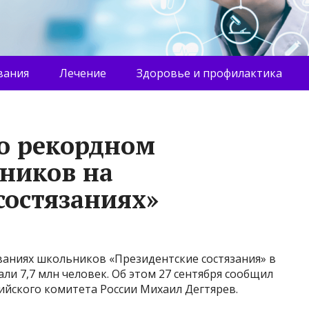
вания
Лечение
Здоровье и профилактика
 о рекордном
тников на
состязаниях»
ваниях школьников «Президентские состязания» в
ли 7,7 млн человек. Об этом 27 сентября сообщил
ийского комитета России Михаил Дегтярев.