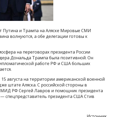
мит Путина и Трампа на Аляске Мировые СМИ
ина волнуются, а обе делегации готовы к
тмосфера на переговорах президента России
дера Дональда Трампа была позитивной. Он
дипломатической работе РФ и США больших
ается.
 15 августа на территории американской военной
е штате Аляска. С российской стороны в
а МИД РФ Сергей Лавров и помощник президента
й— спецпредставитель президента США Стив
Источник