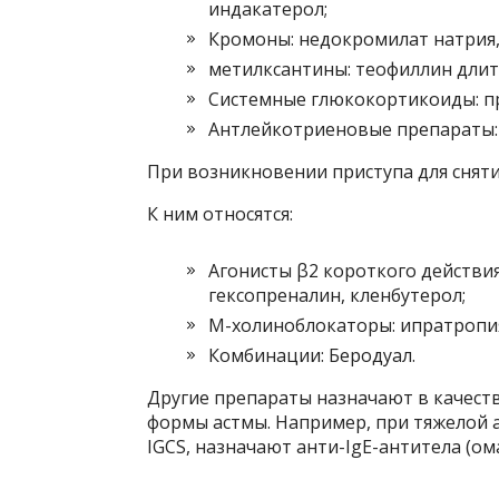
индакатерол;
Кромоны: недокромилат натрия,
метилксантины: теофиллин длит
Системные глюкокортикоиды: пре
Антлейкотриеновые препараты: 
При возникновении приступа для снят
К ним относятся:
Агонисты β2 короткого действия
гексопреналин, кленбутерол;
М-холиноблокаторы: ипратропи
Комбинации: Беродуал.
Другие препараты назначают в качест
формы астмы. Например, при тяжелой 
IGCS, назначают анти-IgE-антитела (ом