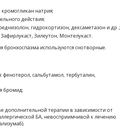
 кромогликан натрия;
ельного действия;
днизолон, гидрокортизон, дексаметазон и др .;
Зафирлукаст, Зилеутон, Монтелукаст.
ия бронхоспазма используются снотворные.
: фенотерол, сальбутамол, тербуталин,
я бромид;
ве дополнительной терапии в зависимости от
аллергической БА, невосприимчивой к лечению
ализумаб).