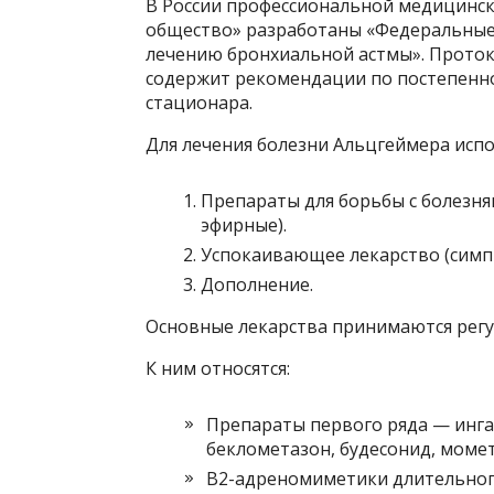
В России профессиональной медицинск
общество» разработаны «Федеральные
лечению бронхиальной астмы». Проток
содержит рекомендации по постепенно
стационара.
Для лечения болезни Альцгеймера испо
Препараты для борьбы с болезн
эфирные).
Успокаивающее лекарство (симп
Дополнение.
Основные лекарства принимаются регу
К ним относятся:
Препараты первого ряда — инг
беклометазон, будесонид, момет
Β2-адреномиметики длительного