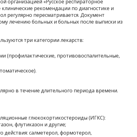
ой организацией «Русское респираторное
 клинические рекомендации по диагностике и
ол регулярно пересматривается. Документ
му лечению больных и больных после выписки из
льзуются три категории лекарств:
ями (профилактические, противовоспалительные,
томатическое).
лярно в течение длительного периода времени.
аляционные глюкокортикостероиды (ИГКС):
азон, флутиказон и другие;
 действия: салметерол, формотерол,