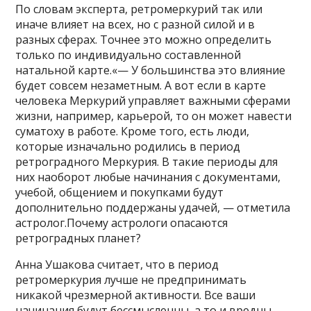
По словам эксперта, ретромеркурий так или
иначе влияет на всех, но с разной силой и в
разных сферах. Точнее это можно определить
только по индивидуально составленной
натальной карте.«— У большинства это влияние
будет совсем незаметным. А вот если в карте
человека Меркурий управляет важными сферами
жизни, например, карьерой, то он может навести
суматоху в работе. Кроме того, есть люди,
которые изначально родились в период
ретроградного Меркурия. В такие периоды для
них наоборот любые начинания с документами,
учебой, общением и покупками будут
дополнительно поддержаны удачей, — отметила
астролог.Почему астрологи опасаются
ретроградных планет?
Анна Ушакова считает, что в период
ретромеркурия лучше не предпринимать
никакой чрезмерной активности. Все ваши
начинания будут бессмысленны, а то и вредны.