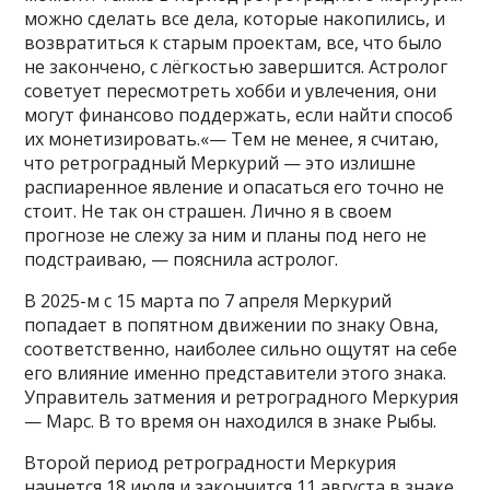
можно сделать все дела, которые накопились, и
возвратиться к старым проектам, все, что было
не закончено, с лёгкостью завершится. Астролог
советует пересмотреть хобби и увлечения, они
могут финансово поддержать, если найти способ
их монетизировать.«— Тем не менее, я считаю,
что ретроградный Меркурий — это излишне
распиаренное явление и опасаться его точно не
стоит. Не так он страшен. Лично я в своем
прогнозе не слежу за ним и планы под него не
подстраиваю, — пояснила астролог.
В 2025-м с 15 марта по 7 апреля Меркурий
попадает в попятном движении по знаку Овна,
соответственно, наиболее сильно ощутят на себе
его влияние именно представители этого знака.
Управитель затмения и ретроградного Меркурия
— Марс. В то время он находился в знаке Рыбы.
Второй период ретроградности Меркурия
начнется 18 июля и закончится 11 августа в знаке