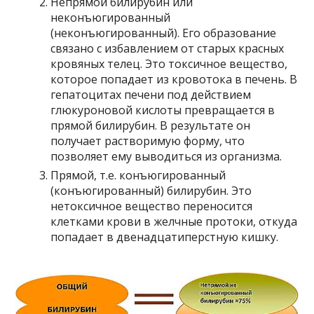
Непрямой билирубин или
неконъюгированный
(неконъюгированный). Его образование
связано с избавлением от старых красных
кровяных телец. Это токсичное вещество,
которое попадает из кровотока в печень. В
гепатоцитах печени под действием
глюкуроновой кислоты превращается в
прямой билирубин. В результате он
получает растворимую форму, что
позволяет ему выводиться из организма.
Прямой, т.е. конъюгированный
(конъюгированный) билирубин. Это
нетоксичное вещество переносится
клетками крови в желчные протоки, откуда
попадает в двенадцатиперстную кишку.