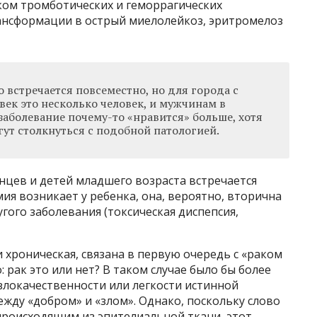
ском тромботических и геморрагических
ансформации в острый миелолейкоз, эритромелоз
о встречается повсеместно, но для города с
век это несколько человек, и мужчинам в
 заболевание почему-то «нравится» больше, хотя
ут столкнуться с подобной патологией.
нцев и детей младшего возраста встречается
ия возникает у ребенка, она, вероятно, вторична
гого заболевания (токсическая диспепсия,
 хроническая, связана в первую очередь с «раком
: рак это или нет? В таком случае было бы более
 злокачественности или легкости истинной
жду «добром» и «злом». Однако, поскольку слово
происходящим из эпителиальной ткани, этот