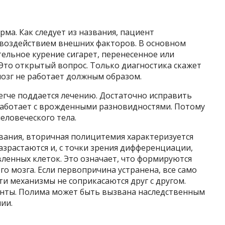
ма. Как следует из названия, пациент
д воздействием внешних факторов. В основном
тельное курение сигарет, перенесенное или
Это открытый вопрос. Только диагностика скажет
мозг не работает должным образом.
егче поддается лечению. Достаточно исправить
работает с врожденными разновидностями. Потому
еловеческого тела.
вания, вторичная полицитемия характеризуется
азрастаются и, с точки зрения дифференциации,
вленных клеток. Это означает, что формируются
о мозга. Если первопричина устранена, все само
эти механизмы не соприкасаются друг с другом.
енты. Полима может быть вызвана наследственным
ии.