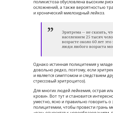
поликистоза обусловлена ​​высоким ри
осложнений, а также вероятностью тр
и хронический миелоидный лейкоз.
Эритрема — не сказать, чт
населением 25 тысяч чело
возрасте около 60 лет это
люди любого возраста мог
Однако истинная полицитемия у младе
довольно редко, поэтому, если эритрем
и является симптомом и следствием дру
стрессовый эритроцитоз).
Для многих людей лейкемия, острая или
крови». Вот тут и становится интересно
уместно, ясно и правильно говорить о
полицитемии, чтобы провести грань ме
«рак» относится к новообразованиям, 