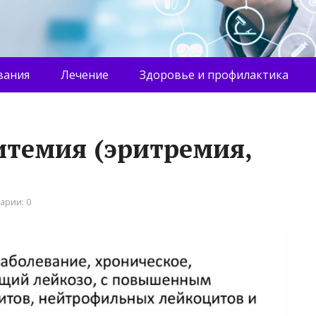
вания
Лечение
Здоровье и профилактика
итемия (эритремия,
арии: 0