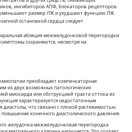
тиков, ингибиторов АПФ, блокаторов рецепторов
ни уменьшают размер ЛЖ и ухудшают функцию ЛЖ.
запной остановкой сердца следует
пиральная абляция межжелудочковой перегородки
 симптомы сохраняются, несмотря на
иомиопатии преобладает компенсаторная
им из двух возможных патологических
ией миокарда или обструкцией тракта оттока из
сфункция характеризуется недостаточным
 диастолы, что связано с плохой растяжимостью
 повышение конечного диастолического давления.
ого желудочка межжелудочковая перегородка
ки митрального клапана нарушается. Это создает