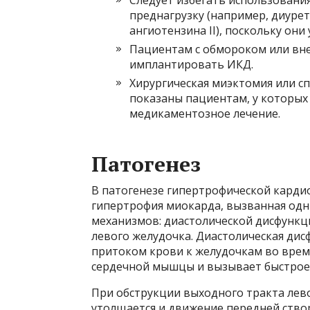
преднагрузку (например, диуре
ангиотензина II), поскольку о
Пациентам с обмороком или вне
имплантировать ИКД.
Хирургическая миэктомия или с
показаны пациентам, у которых
медикаментозное лечение.
Патогенез
В патогенезе гипертрофической кард
гипертрофия миокарда, вызванная одн
механизмов: диастолической дисфункц
левого желудочка. Диастолическая ди
притоком крови к желудочкам во время
сердечной мышцы и вызывает быстрое
При обструкции выходного тракта лев
утолщается и движение передней створ