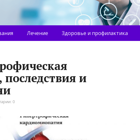
вания
Лечение
Здоровье и профилактика
трофическая
 последствия и
ни
арии: 0