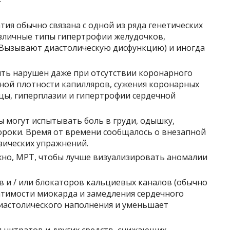
ия обычно связана с одной из ряда генетических
зличные типы гипертрофии желудочков,
. Вызывают диастолическую дисфункцию) и иногда
ть нарушен даже при отсутствии коронарного
чной плотности капилляров, сужения коронарных
цы, гиперплазии и гипертрофии сердечной
ы могут испытывать боль в груди, одышку,
роки. Время от времени сообщалось о внезапной
зических упражнений.
жно, МРТ, чтобы лучше визуализировать аномалии
 и / или блокаторов кальциевых каналов (обычно
атимости миокарда и замедления сердечного
диастолического наполнения и уменьшает
я нитратов и других средств, снижающих