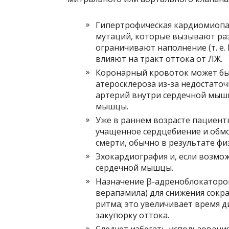
Гипертрофическая кардиомиопат
мутаций, которые вызывают ра
ограничивают наполнение (т. е
влияют на тракт оттока от ЛЖ.
Коронарный кровоток может бы
атеросклероза из-за недостато
артерий внутри сердечной мыш
мышцы.
Уже в раннем возрасте пациент
учащенное сердцебиение и обмо
смерти, обычно в результате фи
Эхокардиография и, если возмо
сердечной мышцы.
Назначение β-адреноблокаторов
верапамила) для снижения сокр
ритма; это увеличивает время 
закупорку оттока.
Следует избегать использовани