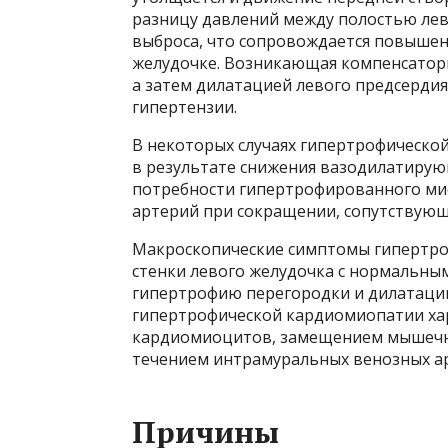
разницу давлений между полостью лев
выброса, что сопровождается повышен
желудочке. Возникающая компенсатор
а затем дилатацией левого предсердия
гипертензии.
В некоторых случаях гипертрофическо
в результате снижения вазодилатирую
потребности гипертрофированного мио
артерий при сокращении, сопутствующе
Макроскопические симптомы гипертр
стенки левого желудочка с нормальны
гипертрофию перегородки и дилатацию
гипертрофической кардиомиопатии ха
кардиомиоцитов, замещением мышечн
течением интрамуральных венозных а
Причины