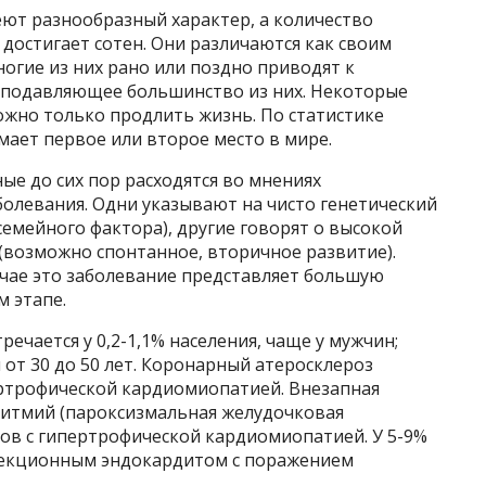
еют разнообразный характер, а количество
достигает сотен. Они различаются как своим
ногие из них рано или поздно приводят к
, подавляющее большинство из них. Некоторые
ожно только продлить жизнь. По статистике
мает первое или второе место в мире.
ые до сих пор расходятся во мнениях
олевания. Одни указывают на чисто генетический
 семейного фактора), другие говорят о высокой
(возможно спонтанное, вторичное развитие).
учае это заболевание представляет большую
м этапе.
чается у 0,2-1,1% населения, чаще у мужчин;
 от 30 до 50 лет. Коронарный атеросклероз
ертрофической кардиомиопатией. Внезапная
ритмий (пароксизмальная желудочковая
тов с гипертрофической кардиомиопатией. У 5-9%
фекционным эндокардитом с поражением
.