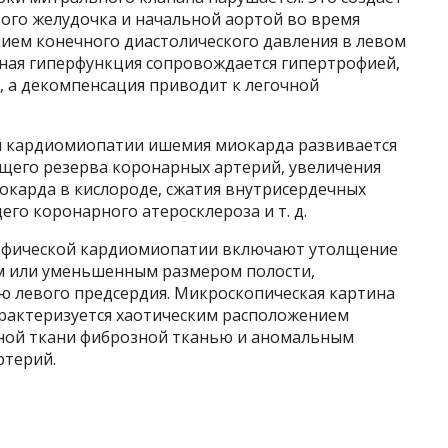
ого желудочка и начальной аортой во время
ием конечного диастолического давления в левом
ная гиперфункция сопровождается гипертрофией,
, а декомпенсация приводит к легочной
й кардиомиопатии ишемия миокарда развивается
щего резерва коронарных артерий, увеличения
карда в кислороде, сжатия внутрисердечных
го коронарного атеросклероза и т. д.
офической кардиомиопатии включают утолщение
м или уменьшенным размером полости,
 левого предсердия. Микроскопическая картина
рактеризуется хаотическим расположением
ой ткани фиброзной тканью и аномальным
ртерий.