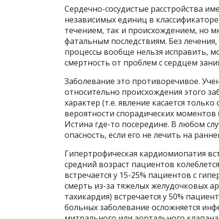
Сердечно-сосудистые расстройства им
независимых единиц в классификаторе 
течением, так и происхождением, но м
фатальным последствиям. Без лечения
процессы вообще нельзя исправить, м
смертность от проблем с сердцем зани
Заболевание это противоречивое. Учен
относительно происхождения этого заб
характер (т.е. явление касается только
вероятности спорадических моментов 
Истина где-то посередине. В любом сл
опасность, если его не лечить на ранне
Гипертрофическая кардиомиопатия встре
средний возраст пациентов колеблется
встречается у 15-25% пациентов с гип
смерть из-за тяжелых желудочковых а
тахикардия) встречается у 50% пациен
больных заболевание осложняется ин
митрального или аортального клапана