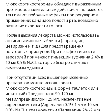
глюкокортикостероиды обладают выраженным
противовоспалительным действием, но вместе с
тем имеют побочные эффекты при регулярном
применении: кандидоз полости рта, возможно
развитие охриплости голоса.
После вдыхания лекарств можно использовать
антигистаминные таблетки (лоратадин,
цетиризин и т. д.) Для предотвращения
повторных приступов. При неэффективности
аэрозолей применяют инъекции эуфилина 2,4% в
10 мл 0,9% NaCl, которые быстро снимают
симптомы одышки.
При отсутствии всех вышеперечисленных
препаратов можно использовать
глюкокортикостероиды в форме таблеток или
инъекций (Преднизолон 90-120 мг,
Метилпреднизолон 125 мг), неселективные
адреномиметики (Адреналин 0,1% 1 мл в 10 мл
0,9% NaCl. ), спазмолитики (Папаверин 2% -2 мл).