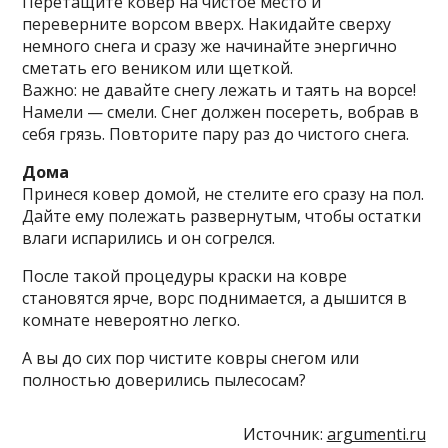
Перетащите ковер на чистое место и
переверните ворсом вверх. Накидайте сверху
немного снега и сразу же начинайте энергично
сметать его веником или щеткой.
Важно: не давайте снегу лежать и таять на ворсе!
Намели — смели. Снег должен посереть, вобрав в
себя грязь. Повторите пару раз до чистого снега.
Дома
Принеся ковер домой, не стелите его сразу на пол.
Дайте ему полежать развернутым, чтобы остатки
влаги испарились и он согрелся.
После такой процедуры краски на ковре
становятся ярче, ворс поднимается, а дышится в
комнате невероятно легко.
А вы до сих пор чистите ковры снегом или
полностью доверились пылесосам?
Источник:
argumenti.ru