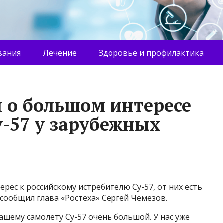
вания
Лечение
Здоровье и профилактика
 о большом интересе
у-57 у зарубежных
ес к российскому истребителю Су-57, от них есть
 сообщил глава «Ростеха» Сергей Чемезов.
ашему самолету Су-57 очень большой. У нас уже