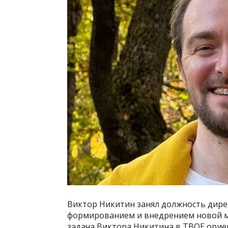
Виктор Никитин занял должность дирек
формированием и внедрением новой м
задача Виктора Никитина в ТВОЕ орие