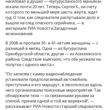
насиловал и душил — «бугурусланского маньяка»
искали почти 20 лет. Теперь Сергея К., на счету
которого по меньшей мере шесть жертв, ждет
суд. О том, как следователи распутывали дело и
вышли на след опасного серийника, — в
материале РИА Новости.Загадочные
исчезновения
В 2008-м пропали 30- и 41-летняя женщины — с
разницей в месяц. Одна — из Бугуруслана
Оренбургской области, другая — из Асекеевского
района. Следствие выяснило, что обе уезжали на
попутке с одного места.«
"По записям с камер видеонаблюдения
установили предполагаемый автомобиль
преступника и его маршрут, в лесополосах вдоль
него организовали поисковые мероприятия. Так
обнаружили тела — со связанными руками за
спиной, причем одной и той же веревкой", —
рассказывает РИА Новости старший следователь