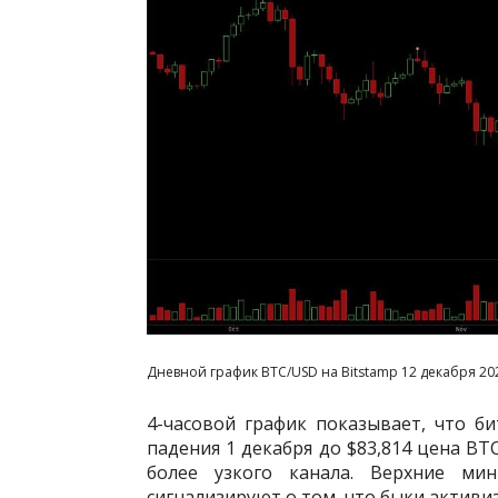
Дневной график BTC/USD на Bitstamp 12 декабря 20
4-часовой график показывает, что б
падения 1 декабря до $83,814 цена BTC
более узкого канала. Верхние ми
сигнализируют о том, что быки активи