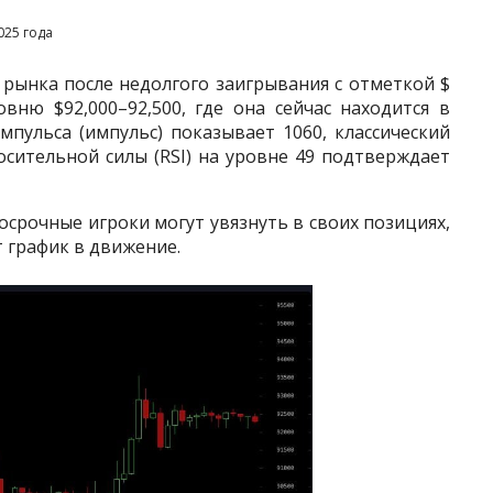
025 года
ынка после недолгого заигрывания с отметкой $​​
овню $92,000–92,500, где она сейчас находится в
мпульса (импульс) показывает 1060, классический
осительной силы (RSI) на уровне 49 подтверждает
срочные игроки могут увязнуть в своих позициях,
т график в движение.