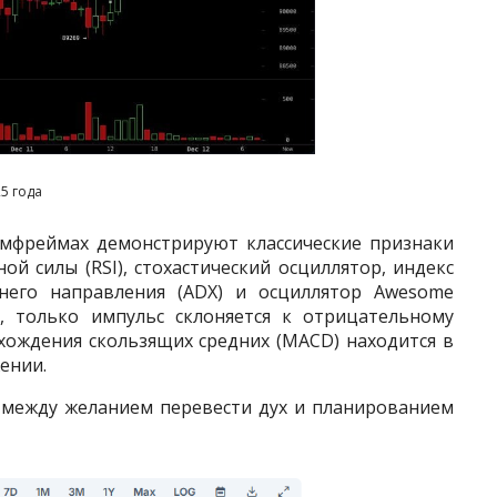
5 года
ймфреймах демонстрируют классические признаки
й силы (RSI), стохастический осциллятор, индекс
еднего направления (ADX) и осциллятор Awesome
, только импульс склоняется к отрицательному
хождения скользящих средних (MACD) находится в
ении.
я между желанием перевести дух и планированием