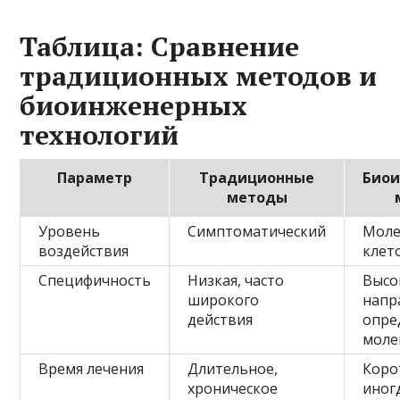
Таблица: Сравнение
традиционных методов и
биоинженерных
технологий
Параметр
Традиционные
Био
методы
Уровень
Симптоматический
Моле
воздействия
клет
Специфичность
Низкая, часто
Высо
широкого
напр
действия
опре
моле
Время лечения
Длительное,
Коро
хроническое
иног