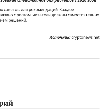
зование стейблкоинов для расчетов с 2026 года
ых советов или рекомендаций. Каждое
вязано с риском, читатели должны самостоятельно
тием решений.
Источник:
cryptonews.net
рий