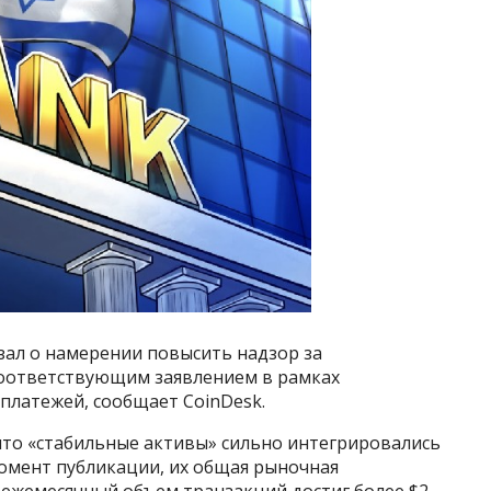
зал о намерении повысить надзор за
 соответствующим заявлением в рамках
латежей, сообщает CoinDesk.
что «стабильные активы» сильно интегрировались
момент публикации, их общая рыночная
 ежемесячный объем транзакций достиг более $2