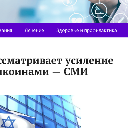
вания
Лечение
Здоровье и профилактика
ссматривает усиление
блкоинами — СМИ