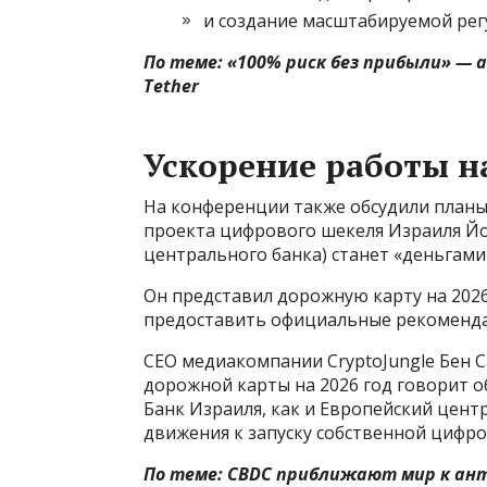
и создание масштабируемой рег
По теме:
«100% риск без прибыли» — 
Tether
Ускорение работы 
На конференции также обсудили планы
проекта цифрового шекеля Израиля Йо
центрального банка) станет «деньгами 
Он представил дорожную карту на 2026
предоставить официальные рекомендац
CEO медиакомпании CryptoJungle Бен 
дорожной карты на 2026 год говорит о
Банк Израиля, как и Европейский цент
движения к запуску собственной цифр
По теме:
CBDC приближают мир к анти