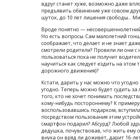
вдруг станет хуже, возможно даже впло
предъявить обвинение уже совсем дру
шуток, до 10 лет лишения свободы… Ми
Вроде понятно — несовершеннолетний п
Но есть вопросы. Сам малолетний гонщ
соображает, что делает и не знает даже
смотрели родители? Провели ли они с 
пользоваться пока не получит водител
научиться как следует ездить на этом
дорожного движения)?
Кстати, дарить у нас можно что угодно 
угодно. Теперь можно будет судить за
того, кто не хочет понимать последств
кому-нибудь постороннему? К примеру,
воспользовавшись подарком, вступила 
посредством пользования этим устройс
смартфон подарил? Абсурд? Любой здр
дедушка, почувствовав, что жить ему 
внука он вряд ли доживёт, дарит 16-л