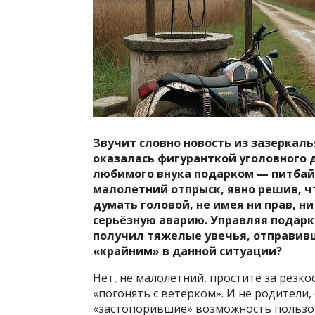
Звучит словно новость из зазеркаль
оказалась фигуранткой уголовного 
любимого внука подарком — питбайк
малолетний отпрыск, явно решив, чт
думать головой, не имея ни прав, н
серьёзную аварию. Управляя подарк
получил тяжелые увечья, отправивш
«крайним» в данной ситуации?
Нет, не малолетний, простите за резк
«погонять с ветерком». И не родители,
«застопорившие» возможность пользо