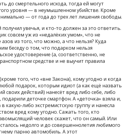
ть до смертельного исхода, тогда ей могут
гого уровня — в неумышленном убийстве. Кроме
нимально — от года до трех лет лишения свободы.
олучил увечья, и кто-то должен за это ответить.
ик совсем уж из «недалёких умом», что не
 азов из того, что можно, а что нельзя? Куда
ним беседу о том, что подарком нельзя
ьское удостоверение (а, соответственно, не
 транспортном средстве и не выучит правила
(кроме того, что «вне Закона), кому угодно и когда
 любой подарок, которым идиот (а как ещё назвать
ий своих действий) нанесёт вред либо себе, либо
 подарили деточке смартфон. А «деточка» взяла и,
в какую-либо экстремистскую группу и нанесла
твом вред кому угодно. Сажать того, кто
авомыслящий человек скажет, что он самый. Или
осталось недолго и до совершеннолетия любимого
етнему парню автомобиль. А этот