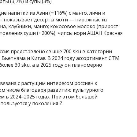
ты (3,7%) и супы (3%).
 напитки из Азии (+116%) с манго, личи и
т показывает десерты моти — пирожные из
ана, клубники, манго; кокосовое молоко (прирост
отовления суши (+200%), чипсы нори АШАН Красная
ссия представлено свыше 700 sku в категории
а, Вьетнама и Китая. В 2024 году ассортимент СТМ
олее 30 sku, а в 2025 году он планомерно
вязана с растущим интересом россиян к
ом числе благодаря развитию культурного
м в 2024–2025 годах. При этом большей
пользуется у поколения Z.