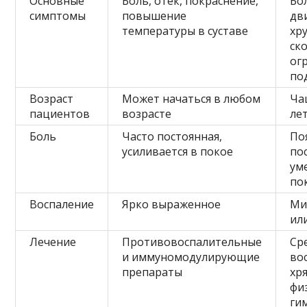
Основные
Боль, отёк, покраснение,
Бо
симптомы
повышение
дв
температуры в суставе
хру
ск
ог
по
Возраст
Может начаться в любом
Ча
пациентов
возрасте
ле
Боль
Часто постоянная,
По
усиливается в покое
по
ум
по
Воспаление
Ярко выраженное
Ми
ил
Лечение
Противовоспалительные
Ср
и иммуномодулирующие
во
препараты
хр
фи
ги