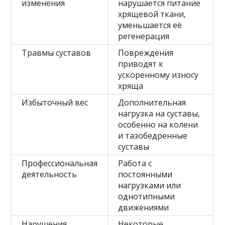
изменения
нарушается питание
хрящевой ткани,
уменьшается её
регенерация
Травмы суставов
Повреждения
приводят к
ускоренному износу
хряща
Избыточный вес
Дополнительная
нагрузка на суставы,
особенно на колени
и тазобедренные
суставы
Профессиональная
Работа с
деятельность
постоянными
нагрузками или
однотипными
движениями
Нарушения
Некоторые