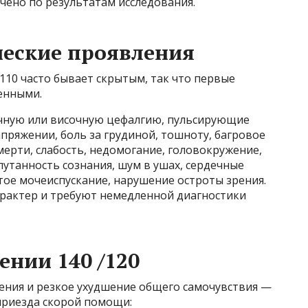
чено по результатам исследования.
еские проявления
/110 часто бывает скрытым, так что первые
енными.
чную или височную цефалгию, пульсирующие
ряжении, боль за грудиной, тошноту, багровое
мерти, слабость, недомогание, головокружение,
путанность сознания, шум в ушах, сердечные
стое мочеиспускание, нарушение остроты зрения.
рактер и требуют немедленной диагностики
ении 140 /120
ения и резкое ухудшение общего самочувствия —
приезда скорой помощи: