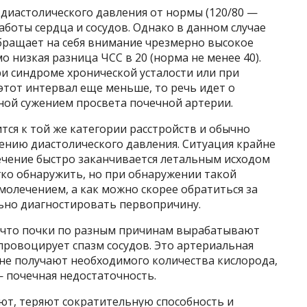
диастолического давления от нормы (120/80 —
аботы сердца и сосудов. Однако в данном случае
бращает на себя внимание чрезмерно высокое
 низкая разница ЧСС в 20 (норма не менее 40).
и синдроме хронической усталости или при
 этот интервал еще меньше, то речь идет о
ной сужением просвета почечной артерии.
тся к той же категории расстройств и обычно
нию диастолического давления. Ситуация крайне
ечение быстро заканчивается летальным исходом
гко обнаружить, но при обнаружении такой
олечением, а как можно скорее обратиться за
но диагностировать первопричину.
м, что почки по разным причинам вырабатывают
провоцирует спазм сосудов. Это артериальная
ы не получают необходимого количества кислорода,
— почечная недостаточность.
ют, теряют сократительную способность и