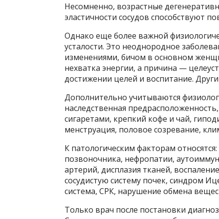
Несомненно, возрастные дегенеративн
эластичности сосудов способствуют п
Однако еще более важной физиологиче
усталости. Это неоднородное заболева
изменениями, бичом в основном женщи
нехватка энергии, а причина — целеус
достижении целей и воспитание. Други
Дополнительно учитываются физиологиче
наследственная предрасположенность,
сигаретами, крепкий кофе и чай, гипо
менструация, половое созревание, кли
К патологическим факторам относятся:
позвоночника, нефропатии, аутоиммун
артерий, дисплазия тканей, воспалени
сосудистую систему почек, синдром Иц
система, СРК, нарушение обмена вещес
Только врач после постановки диагно