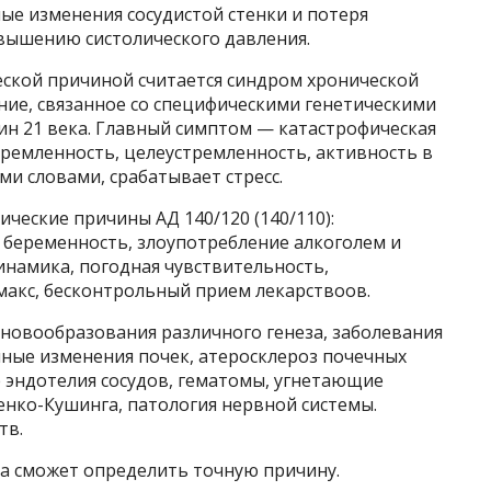
ые изменения сосудистой стенки и потеря
овышению систолического давления.
ской причиной считается синдром хронической
ние, связанное со специфическими генетическими
н 21 века. Главный симптом — катастрофическая
тремленность, целеустремленность, активность в
ми словами, срабатывает стресс.
ские причины АД ​​140/120 (140/110):
 беременность, злоупотребление алкоголем и
динамика, погодная чувствительность,
макс, бесконтрольный прием лекарствоов.
 новообразования различного генеза, заболевания
ные изменения почек, атеросклероз почечных
е эндотелия сосудов, гематомы, угнетающие
енко-Кушинга, патология нервной системы.
тв.
за сможет определить точную причину.