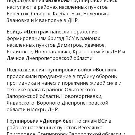
Подразделения
«Южной»
группировки войск
наступают в районах населенных пунктов
Бересток, Северск, Клебан-Бык, Нелеповка,
Звановка и Иванполье в ДНР.
Бойцы
«Центра»
нанесли поражение
формированиям бригад ВСУ в районах
населенных пунктов Димитров, Удачное,
Родинское, Новопавловка, Красноармейск ДНР и
Дачное Днепропетровской области.
Подразделения группировки войск
«Восток»
продолжили продвижение в глубину обороны
противника и нанесли поражение живой силе и
технике врага в районе Ольговского
Запорожской области, Новогеоргиевки,
Январского, Вороного Днепропетровской
области и Искры ДНР.
Группировка
«Днепр»
бьет по силам ВСУ в
районах населенных пунктов Веселянка,
Григоровка, Степногорск Запорожской области и